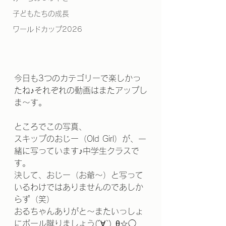
子どもたちの成長
ワールドカップ2026
今日も3つのカテゴリーで楽しかっ
たね♪それぞれの動画はまたアップし
ま～す。
ところでこの写真、
スキップのおじー（Old Girl）が、一
緒に写っています♪中学生クラスで
す。
決して、おじー（お爺～）と写って
いるわけではありませんのであしか
らず（笑）
おるちゃんありがと～またいっしょ
にボール蹴りましょう(´∀`)_θ☆◯