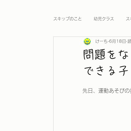
スキップのこと
幼児クラス
ス
けーち
6月18日
読
ワールドカップ2026
問題をな
できる子
先日、運動あそびの