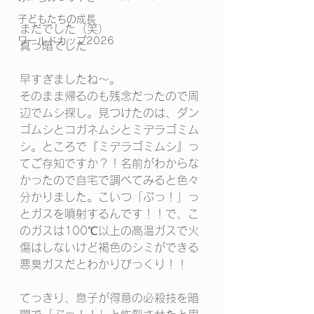
子どもたちの成長
まだでした（笑）
ワールドカップ2026
真っ暗でした
早すぎましたね～。
そのまま帰るのも残念だったので周
辺でムシ探し。見つけたのは、ダン
ゴムシとコガネムシとミデラゴミム
シ。ところで『ミデラゴミムシ』っ
てご存知ですか？！名前がわからな
かったので自宅で調べてみると色々
分かりました。こいつ「ぷっ！」っ
とガスを噴射するんです！！で、こ
のガスは100℃以上の高温ガスで火
傷はしないけど褐色のシミができる
悪臭ガスだとわかりびっくり！！
てっきり、息子が得意の必殺技を暗