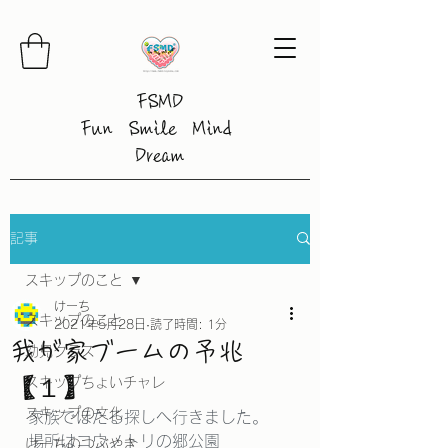
FSMD
Fun Smile Mind
Dream
記事
スキップのこと
けーち
スキップのこと
2021年5月28日
読了時間: 1分
我が家ブームの予兆
幼児クラス
【１】
スキップちょいチャレ
スキップの文化
家族でほたる探しへ行きました。
場所はコウノトリの郷公園
けーちのつぶやき