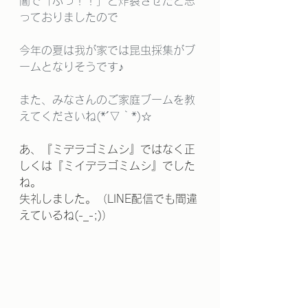
闇で「ぷっ！！」と炸裂させたと思
っておりましたので
今年の夏は我が家では昆虫採集がブ
ームとなりそうです♪
また、みなさんのご家庭ブームを教
えてくださいね(*´▽｀*)☆
あ、『ミデラゴミムシ』ではなく正
しくは『ミイデラゴミムシ』でした
ね。
失礼しました。（LINE配信でも間違
えているね(-_-;)）