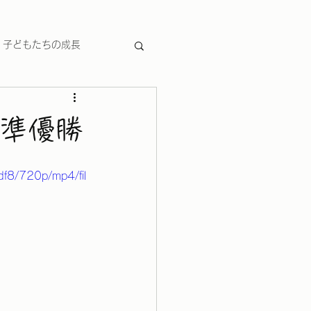
子どもたちの成長
​準優勝
f8/720p/mp4/fil