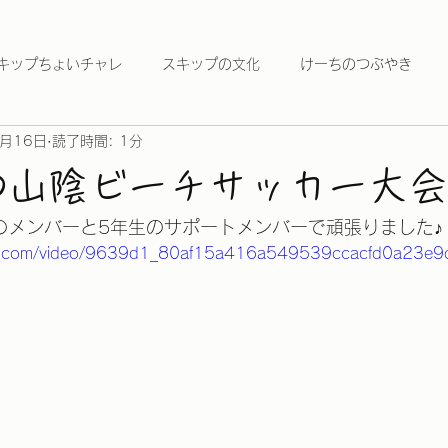
キップちょいチャレ
スキップの文化
けーちのつぶやき
0月16日
読了時間: 1分
830山陰ビーチサッカー大会
のメンバーと5年生のサポートメンバーで頑張りました♪
atic.com/video/9639d1_80af15a416a549539ccacfd0a23e9d