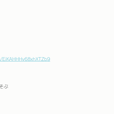
aps/EiKAHHHv68xhXTZb9
そぶ