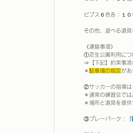
ビブス６色各：１０
その他、遊べる道具
《連絡事項》
①芝生公園利用につ
⇒【下記】約束事添
＊
駐車場の指定
があ
②サッカーの指導は
＊通常の練習会では
＊場所と道具を提供
③プレーパーク：『