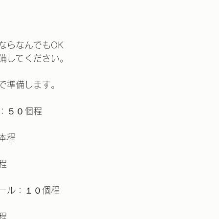
ならなんでもOK
備してください。
で準備します。
：５０個程
本程
程
ール：１０個程
程