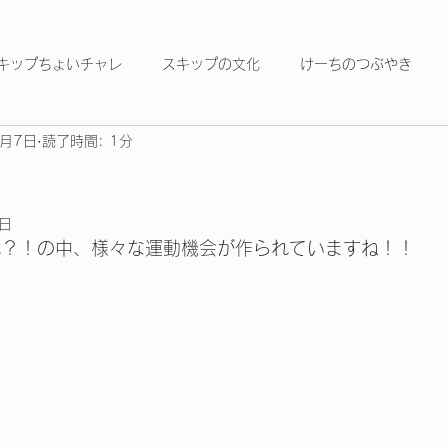
キップちょいチャレ
スキップの文化
けーちのつぶやき
0月7日
読了時間: 1分
2日
れ？！の中、様々な運動機会が作られていますね！！