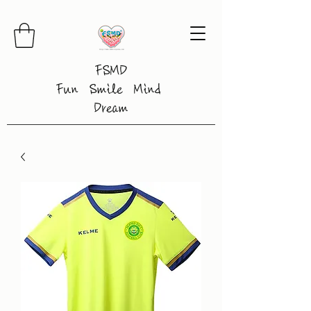
FSMD
Fun Smile Mind
Dream