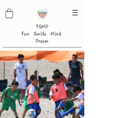
FSMD
Fun Smile Mind
Dream