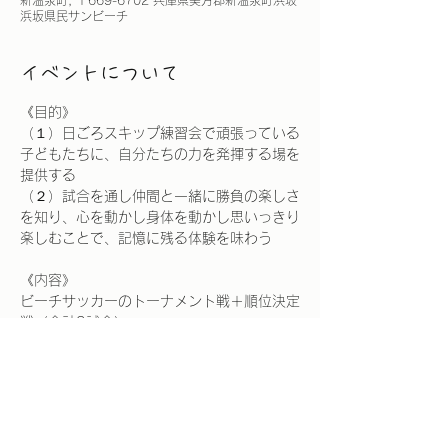
浜坂県民サンビーチ
イベントについて
《目的》
（１）日ごろスキップ練習会で頑張っている
子どもたちに、自分たちの力を発揮する場を
提供する
（２）試合を通し仲間と一緒に勝負の楽しさ
を知り、心を動かし身体を動かし思いっきり
楽しむことで、記憶に残る体験を味わう
《内容》
ビーチサッカーのトーナメント戦＋順位決定
戦（合計3試合）
　※参加者全員が平等時間数で試合に出れる
ようにする
さらに表示