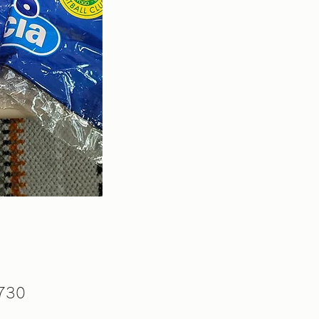
価
730
格