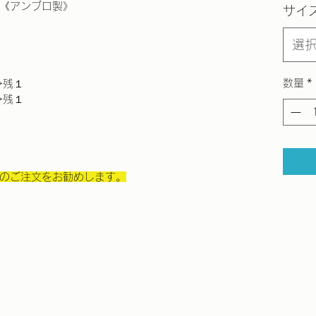
《アンブロ製》
サイ
選
数量
*
→残１
→残１
のご注文をお勧めします。