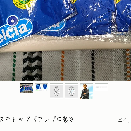
ステトップ《アンブロ製》
￥4,